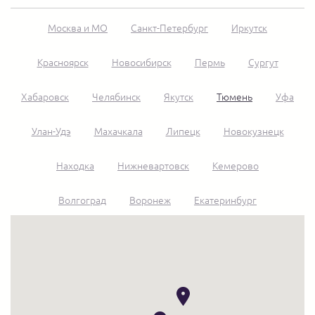
Москва и МО
Санкт-Петербург
Иркутск
Красноярск
Новосибирск
Пермь
Сургут
Хабаровск
Челябинск
Якутск
Тюмень
Уфа
Улан-Удэ
Махачкала
Липецк
Новокузнецк
Находка
Нижневартовск
Кемерово
Волгоград
Воронеж
Екатеринбург