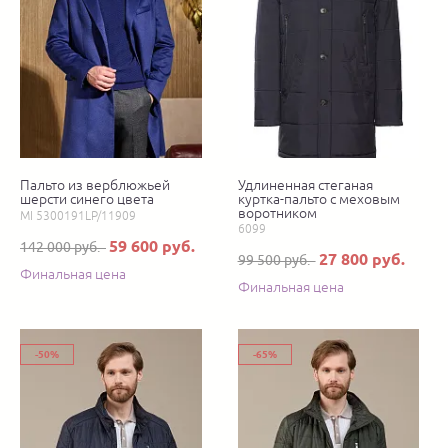
Пальто из верблюжьей
Удлиненная стеганая
шерсти синего цвета
куртка-пальто с меховым
воротником
MI 5300191LP/11909
6099
59 600 руб.
142 000 руб.
27 800 руб.
99 500 руб.
Финальная цена
Финальная цена
-50%
-65%