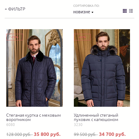
СОРТИРОВКА ПО:
+ ФИЛЬТР
новизне
-72%
-65%
Стеганая куртка с меховым
Удлиненный стеганый
воротником
пуховик с капюшоном
6080
3230
35 800 руб.
34 700 руб.
128 000 руб.
99 500 руб.