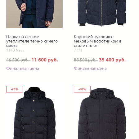
Парка на легком
Короткий пуховик с
утеплителе темно-синего
меховым воротником в
цвета
стиле пилот
1140 Navy
7771
11 600 руб.
35 400 руб.
46 500 руб.
88 500 руб.
Финальная цена
Финальная цена
-70%
-60%