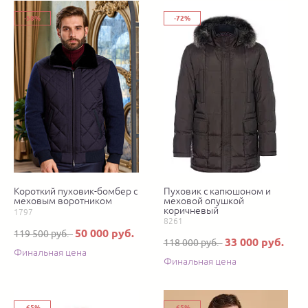
-58%
-72%
Короткий пуховик-бомбер с
Пуховик с капюшоном и
меховым воротником
меховой опушкой
коричневый
1797
8261
50 000 руб.
119 500 руб.
33 000 руб.
118 000 руб.
Финальная цена
Финальная цена
-65%
-65%