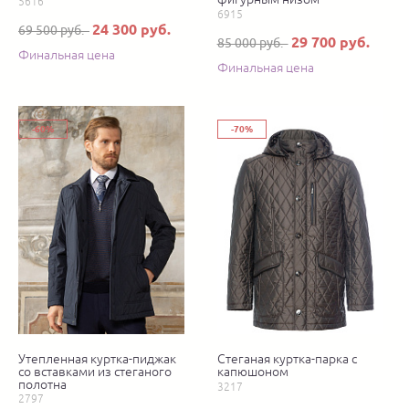
5616
6915
24 300 руб.
69 500 руб.
29 700 руб.
85 000 руб.
Финальная цена
Финальная цена
-60%
-70%
Утепленная куртка-пиджак
Стеганая куртка-парка с
со вставками из стеганого
капюшоном
полотна
3217
2797