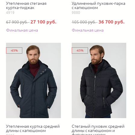
Утепленная стеганая
Удлиненный пуховик-парка
куртка-пиджак
с капюшоном
4919
9880
27 100 руб.
36 700 руб.
67 900 руб.
105 000 руб.
Финальная цена
Финальная цена
-65%
-65%
Утепленная куртка средней
Стеганый пуховик средней
длины с капюшоном
длины с капюшоном и
фигурным низом