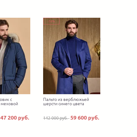
-58%
овик с
Пальто из верблюжьей
 меховой
шерсти синего цвета
47 200 руб.
59 600 руб.
142 000 руб.