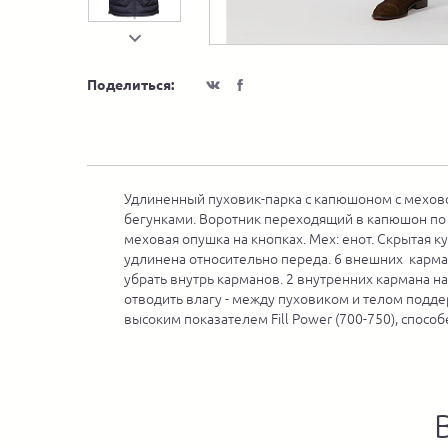
Поделиться:
Удлиненный пуховик-парка с капюшоном с меховой
бегунками. Воротник переходящий в капюшон по т
меховая опушка на кнопках. Мех: енот. Скрытая к
удлинена относительно переда. 6 внешних кармано
убрать внутрь карманов. 2 внутренних кармана на
отводить влагу - между пуховиком и телом поддер
высоким показателем Fill Power (700-750), спосо