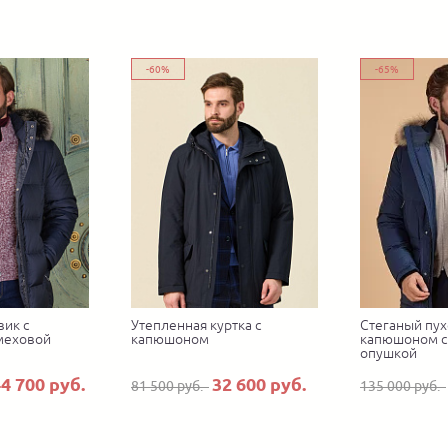
-60%
-65%
вик с
Утепленная куртка с
Cтеганый пух
меховой
капюшоном
капюшоном с
опушкой
4 700 руб.
32 600 руб.
81 500 руб.
135 000 руб.