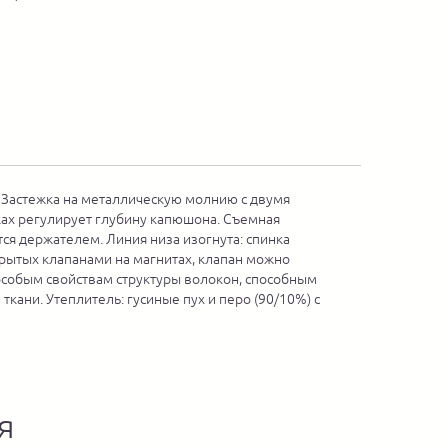
. Застежка на металлическую молнию с двумя
пках регулирует глубину капюшона. Съемная
тся держателем. Линия низа изогнута: спинка
акрытых клапанами на магнитах, клапан можно
 особым свойствам структуры волокон, способным
кани. Утеплитель: гусиные пух и перо (90/10%) с
я