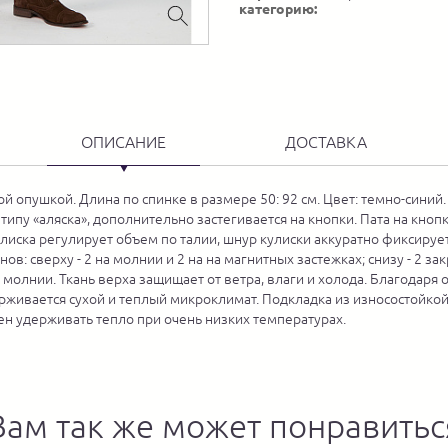
категорию:
ОПИСАНИЕ
ДОСТАВКА
 опушкой. Длина по спинке в размере 50: 92 см. Цвет: темно-синий
ипу «аляска», дополнительно застегивается на кнопки. Пата на кно
улиска регулирует объем по талии, шнур кулиски аккуратно фиксируе
в: сверху - 2 на молнии и 2 на на магнитных застежках; снизу - 2 з
 молнии. Ткань верха защищает от ветра, влаги и холода. Благодаря
живается сухой и теплый микроклимат. Подкладка из износостойкой т
бен удерживать тепло при очень низких температурах.
Вам так же может понравитьс