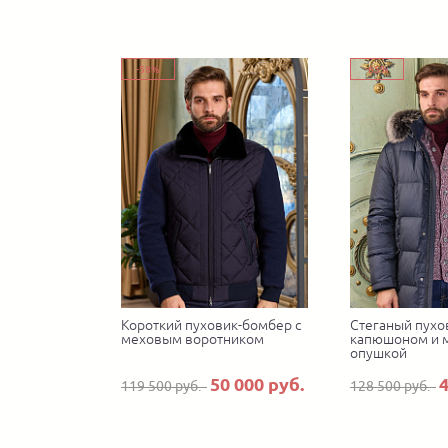
-58%
-65%
Короткий пуховик-бомбер с
Стеганый пухо
меховым воротником
капюшоном и 
опушкой
50 000 руб.
4
119 500 руб.
128 500 руб.