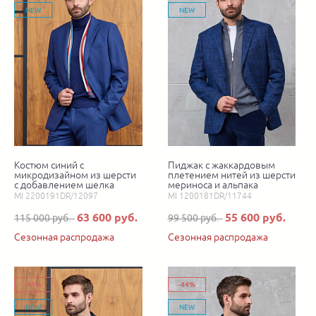
NEW
NEW
Костюм синий с
Пиджак с жаккардовым
микродизайном из шерсти
плетением нитей из шерсти
с добавлением шелка
мериноса и альпака
MI 2200191DR/12097
MI 1200181DR/11744
63 600 руб.
55 600 руб.
115 000 руб.
99 500 руб.
Сезонная распродажа
Сезонная распродажа
-45%
-44%
NEW
NEW