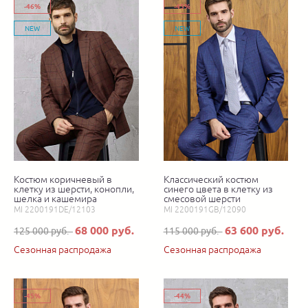
-46%
-45%
NEW
NEW
Костюм коричневый в
Классический костюм
клетку из шерсти, конопли,
синего цвета в клетку из
шелка и кашемира
смесовой шерсти
MI 2200191DE/12103
MI 2200191GB/12090
68 000 руб.
63 600 руб.
125 000 руб.
115 000 руб.
Сезонная распродажа
Сезонная распродажа
-45%
-44%