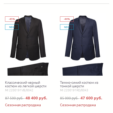
-45%
-44%
NEW
NEW
Классический черный
Темно-синий костюм из
костюм из легкой шерсти
тонкой шерсти
MI 2200191VB/8042
MI 2200191RD/8043
48 400 руб.
47 600 руб.
87 500 руб.
85 000 руб.
Сезонная распродажа
Сезонная распродажа