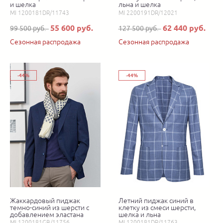
и шелка
льна и шелка
MI 1200181DR/11743
MI 2200191DR/12021
55 600 руб.
62 440 руб.
99 500 руб.
127 500 руб.
Сезонная распродажа
Сезонная распродажа
-44%
-44%
Жаккардовый пиджак
Летний пиджак синий в
темно-синий из шерсти с
клетку из смеси шерсти,
добавлением эластана
шелка и льна
MI 1200181GB/11756
MI 1200181DR/11763