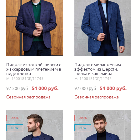
Пиджак из тонкой шерсти с
Пиджак с меланжевым
жаккардовым плетением в
эффектом из шерсти,
виде клетки
шелка и кашемира
MI 1200181DR/11745
MI 1200181DR/11742
54 000 руб.
54 000 руб.
97 500 руб.
97 000 руб.
Сезонная распродажа
Сезонная распродажа
-44%
-44%
NEW
NEW