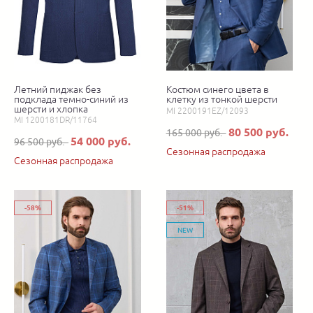
Летний пиджак без
Костюм синего цвета в
подклада темно-синий из
клетку из тонкой шерсти
шерсти и хлопка
MI 2200191EZ/12093
MI 1200181DR/11764
80 500 руб.
165 000 руб.
54 000 руб.
96 500 руб.
Сезонная распродажа
Сезонная распродажа
-58%
-51%
NEW