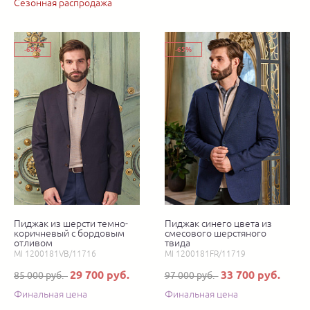
Сезонная распродажа
-65%
-65%
Пиджак из шерсти темно-
Пиджак синего цвета из
коричневый с бордовым
смесового шерстяного
отливом
твида
MI 1200181VB/11716
MI 1200181FR/11719
29 700 руб.
33 700 руб.
85 000 руб.
97 000 руб.
Финальная цена
Финальная цена