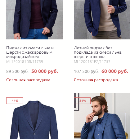
Пиджак из смеси льна и
Летний пиджак без
шерсти с жаккардовым
подклада из смеси льна,
микродизайном
шерсти и шелка
MI 1200181DR/11759
MI 1200181EZ/11757
50 000 руб.
60 000 руб.
89 500 руб.
107 500 руб.
Сезонная распродажа
Сезонная распродажа
-44%
-51%