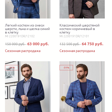
Легкий костюм из смеси
Классический шерстяной
шерсти, льна и шелка синий
костюм коричневый в
в клетку
клетку
MI 2200191DR/12102
MI 2200191DR/12101
63 000 руб.
64 750 руб.
150 000 руб.
132 500 руб.
Сезонная распродажа
Сезонная распродажа
-51%
-51%