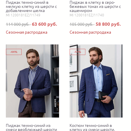
Пиджак темно-синий в
Пиджак в клетку в серо-
мелкую клетку из шерсти с
бежевых тонах из шерсти с
добавлением шелка
кашемиром
MI 1200181EZ/11749
MI 1200181EZ/11740
63 600 руб.
58 800 руб.
114 000 руб.
105 000 руб.
Сезонная распродажа
Сезонная распродажа
-44%
-51%
Пиджак темно-синий из
Костюм темно-синий в
смеси верблюжьей шерсти
клетку из смеси шерсти,