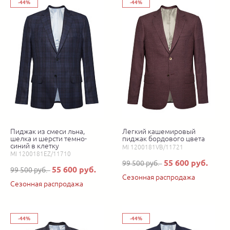
-44%
-44%
Пиджак из смеси льна,
Легкий кашемировый
шелка и шерсти темно-
пиджак бордового цвета
синий в клетку
MI 1200181VB/11721
MI 1200181EZ/11710
55 600 руб.
99 500 руб.
55 600 руб.
99 500 руб.
Сезонная распродажа
Сезонная распродажа
-44%
-44%