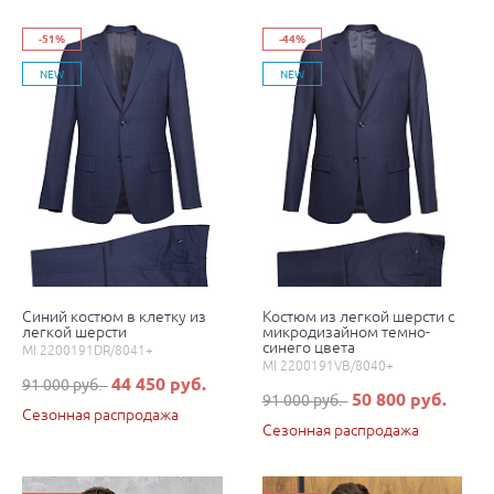
-51%
-44%
NEW
NEW
Синий костюм в клетку из
Костюм из легкой шерсти с
легкой шерсти
микродизайном темно-
синего цвета
MI 2200191DR/8041+
MI 2200191VB/8040+
44 450 руб.
91 000 руб.
50 800 руб.
91 000 руб.
Сезонная распродажа
Сезонная распродажа