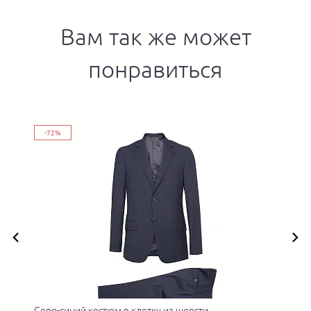
Вам так же может
понравиться
-72%
Серо-синий костюм в клетку из шерсти
П