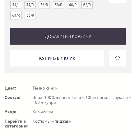
54/L
54/R
56/R
58/R
60/R
62/R
64/R
66/R
ДОБАВИТЬ В КОРЗИНУ
КУПИТЬ В 1 КЛИК
Цвет:
Темно-синий
Состав:
Верх: 100% шерсть. Тело – 100% вискоза, рукава –
100% купро
Уход:
Химчистка
Перейти в
Костюмы и пиджаки
категорию: