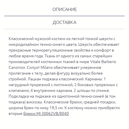
ОПИСАНИЕ
ДОСТАВКА
Классический мужской костюм из легкой тонкой шерсти с
микродизайном темно-синего цвета. Шерсть обеспечивает
прекрасные терморегуляционные свойства и комфорт в
любое время года. Ткань от одного из самых старейших
производителей костюмных тканей в мире Vitale Barberis
Canonico. Силуэт Milano обеспечивает умеренное
прилегание к телу, делая фигуру визуально более
стройной. Лацкан пиджака классический. Карманы: 1
нагрудный прорезной с листочкой, 2 боковых прорезных с
клапанами; 4 внутренних кармана. 2 шлицы по спинке.
Подкладка на пиджаке из однотонной темно-синей (в тон
пиджака) вискозы. Классические брюки, средней посадки,
ширина брюк по низу 19,5 см. К костюму можно приобрести
вторые
брюки
MI 30062VB/8040