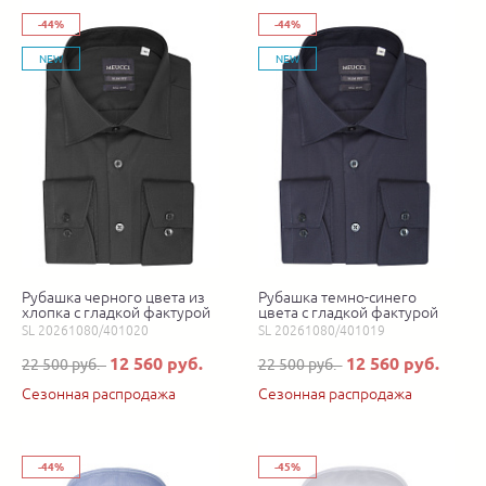
-44%
-44%
NEW
NEW
Рубашка черного цвета из
Рубашка темно-синего
хлопка с гладкой фактурой
цвета с гладкой фактурой
SL 20261080/401020
SL 20261080/401019
12 560 руб.
12 560 руб.
22 500 руб.
22 500 руб.
Сезонная распродажа
Сезонная распродажа
-44%
-45%