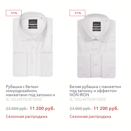
-51%
-51%
Рубашка с белым
Белая рубашка с манжетом
микродизайном,
под запонку и эффектом
манжетами под запонки и
NON IRON
эффектом NON IRON
SL 10224070/301043Z
SL 10224070/301003Z
11 200 руб.
11 200 руб.
23 000 руб.
23 000 руб.
Сезонная распродажа
Сезонная распродажа