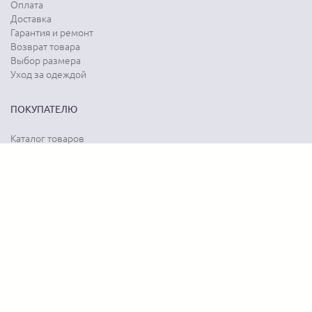
Оплата
Доставка
Гарантия и ремонт
Возврат товара
Выбор размера
Уход за одеждой
ПОКУПАТЕЛЮ
Каталог товаров
Акции
Программа лояльности
Карта сайта
Отзывы о магазине
Отзывы о товарах
О КОМПАНИИ
История бренда
Наши контакты
Адреса магазинов