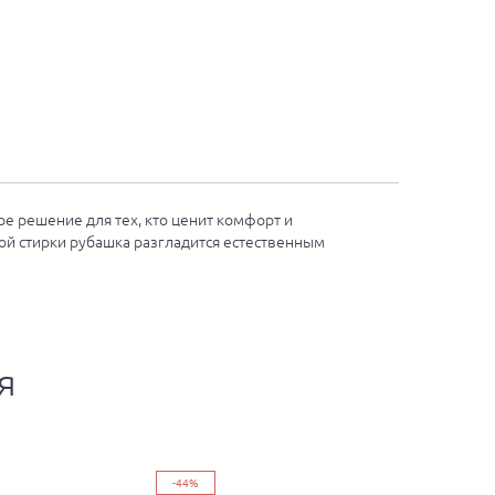
е решение для тех, кто ценит комфорт и
ной стирки рубашка разгладится естественным
я
-44%