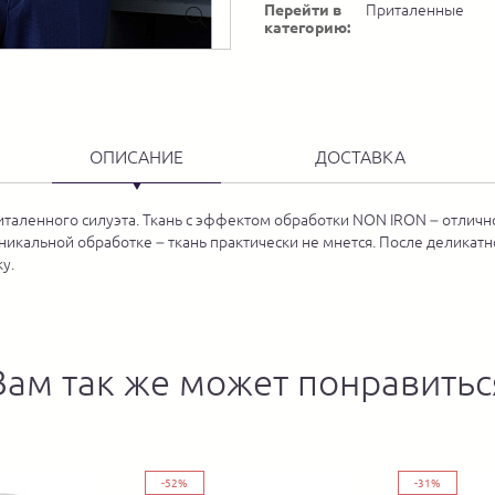
Перейти в
Приталенные
категорию:
ОПИСАНИЕ
ДОСТАВКА
таленного силуэта. Ткань с эффектом обработки NON IRON – отлично
никальной обработке – ткань практически не мнется. После деликат
у.
Вам так же может понравитьс
-52%
-31%