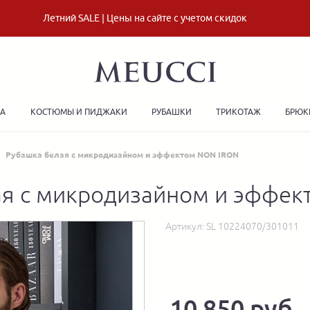
Летний SALE | Цены на сайте с учетом скидок
ДА
КОСТЮМЫ И ПИДЖАКИ
РУБАШКИ
ТРИКОТАЖ
БРЮК
Рубашка белая с микродизайном и эффектом NON IRON
ая с микродизайном и эффек
Артикул:
SL 10224070/301011
10 850 руб.