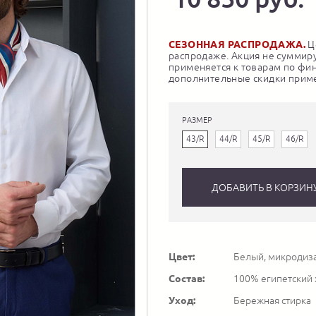
СЕЗОННАЯ РАСПРОДАЖА.
Це
распродаже. Акция не суммиру
применяется к товарам по фи
дополнительные скидки приме
РАЗМЕР
43/R
44/R
45/R
46/R
ДОБАВИТЬ В КОРЗИН
Цвет:
Белый, микродиз
Состав:
100% египетский
Уход:
Бережная стирка