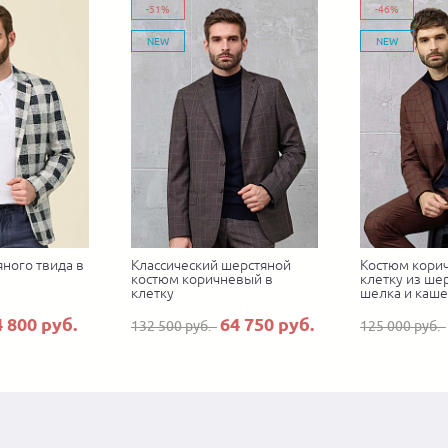
-51%
-46%
NEW
NEW
ного твида в
Классический шерстяной
Костюм кори
костюм коричневый в
клетку из шер
клетку
шелка и каш
4 800 руб.
64 750 руб.
132 500 руб.
125 000 руб.