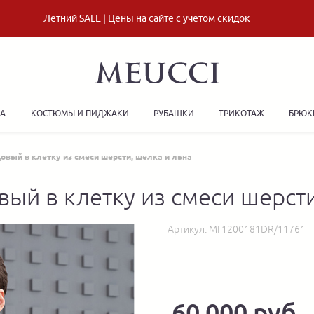
Летний SALE | Цены на сайте с учетом скидок
ДА
КОСТЮМЫ И ПИДЖАКИ
РУБАШКИ
ТРИКОТАЖ
БРЮК
вый в клетку из смеси шерсти, шелка и льна
ый в клетку из смеси шерсти
Артикул:
MI 1200181DR/11761
60 000 руб.