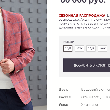
СЕЗОННАЯ РАСПРОДАЖА.
Це
распродаже. Акция не суммиру
применяется к товарам по фи
дополнительные скидки приме
РАЗМЕР
50/R
52/R
54/R
56/R
ДОБАВИТЬ В КОРЗИН
Цвет:
Бордовый в синю
Состав:
68% шерсть, 18% 
Уход:
Химчистка