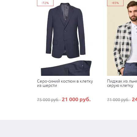
-72%
-65%
Серо-синий костюм в клетку
Пиджак из льня
из шерсти
серую клетку
21 000 руб.
2
75 000 руб.
71 000 руб.