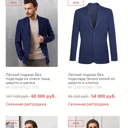
-44%
-44%
Летний пиджак без
Летний пиджак без
подклада из смеси льна,
подклада темно-синий из
шерсти и шелка
шерсти и хлопка
MI 1200181EZ/11757
MI 1200181DR/11764
60 000 руб.
54 000 руб.
107 500 руб.
96 500 руб.
Сезонная распродажа
Сезонная распродажа
-44%
-44%