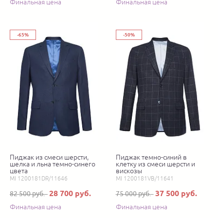
Финальная цена
Финальная цена
-65%
-50%
Пиджак из смеси шерсти,
Пиджак темно-синий в
шелка и льна темно-синего
клетку из смеси шерсти и
цвета
вискозы
MI 1200181DR/11646
MI 1200181VB/11641
28 700 руб.
37 500 руб.
82 500 руб.
75 000 руб.
Финальная цена
Финальная цена