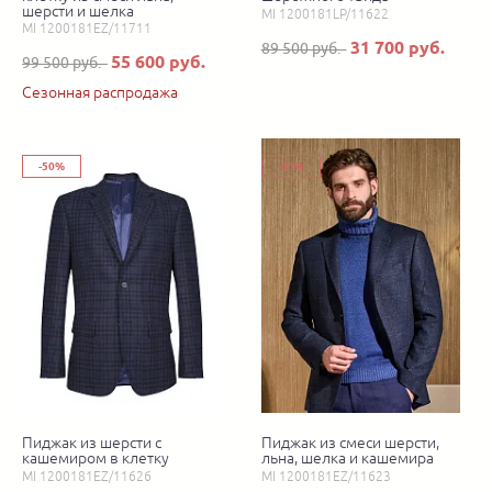
шерсти и шелка
MI 1200181LP/11622
MI 1200181EZ/11711
31 700 руб.
89 500 руб.
55 600 руб.
99 500 руб.
Сезонная распродажа
-50%
-65%
Пиджак из шерсти с
Пиджак из смеси шерсти,
кашемиром в клетку
льна, шелка и кашемира
MI 1200181EZ/11626
MI 1200181EZ/11623