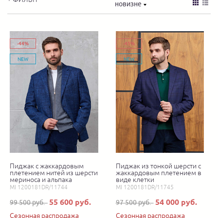
новизне
-44%
-45%
NEW
NEW
Пиджак с жаккардовым
Пиджак из тонкой шерсти с
плетением нитей из шерсти
жаккардовым плетением в
мериноса и альпака
виде клетки
MI 1200181DR/11744
MI 1200181DR/11745
55 600 руб.
54 000 руб.
99 500 руб.
97 500 руб.
Сезонная распродажа
Сезонная распродажа