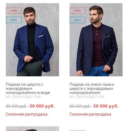
-44%
-44%
NEW
NEW
Пиджак из шерсти с
Пиджак из смеси льна и
жаккардовым
шерсти с жаккардовым
микродизайном в виде
микродизайном
ромбов
MI 1200181DR/11760
MI 1200181DR/11759
50 000 руб.
50 000 руб.
89 500 руб.
89 500 руб.
Сезонная распродажа
Сезонная распродажа