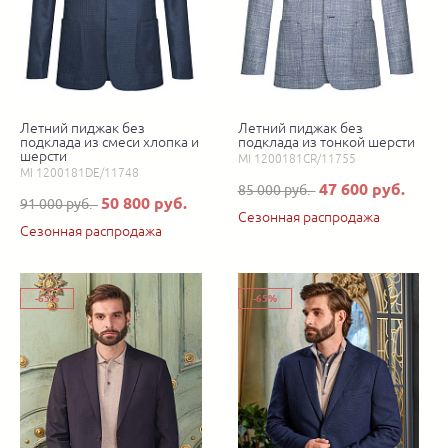
Летний пиджак без
Летний пиджак без
подклада из смеси хлопка и
подклада из тонкой шерсти
шерсти
MI 1200181CR/11755
MI 1200181DE/11748
47 600 руб.
85 000 руб.
50 800 руб.
91 000 руб.
Сезонная распродажа
Сезонная распродажа
-65%
-65%