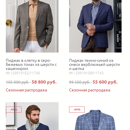
Пиджак в клетку в серо-
Пиджак темно-синий из
бежевых тонах из шерсти с
смеси верблюжьей шерсти
кашемиром
и шелка
MI 1200181EZ/11740
MI 1200181DR/11743
58 800 руб.
55 600 руб.
105 000 руб.
99 500 руб.
Сезонная распродажа
Сезонная распродажа
-44%
-44%