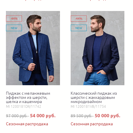
-44%
-44%
NEW
NEW
Пиджак с меланжевым
Классический пиджак из
эффектом из шерсти,
шерсти с жаккардовым
шелка и кашемира
микродизайном
MI 1200181DR/11742
MI 1200181VB/11754
54 000 руб.
50 000 руб.
97 000 руб.
89 500 руб.
Сезонная распродажа
Сезонная распродажа