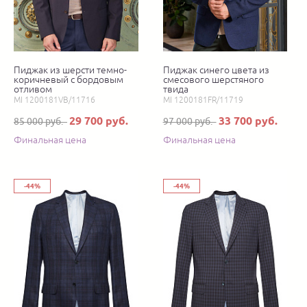
Пиджак из шерсти темно-
Пиджак синего цвета из
коричневый с бордовым
смесового шерстяного
отливом
твида
MI 1200181VB/11716
MI 1200181FR/11719
29 700 руб.
33 700 руб.
85 000 руб.
97 000 руб.
Финальная цена
Финальная цена
-44%
-44%