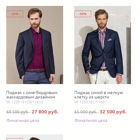
-60%
-50%
Пиджак с сине-бордовым
Пиджак синий в мелкую
жаккардовым дизайном
клетку из шерсти
MI 1200181CR/11633
MI 1200181/11607
27 800 руб.
32 500 руб.
69 500 руб.
65 000 руб.
Финальная цена
Финальная цена