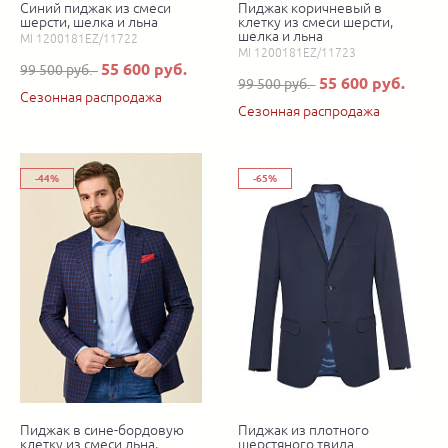
Синий пиджак из смеси
Пиджак коричневый в
шерсти, шелка и льна
клетку из смеси шерсти,
шелка и льна
MI 1200181EZ/11722
MI 1200181EZ/11723
55 600 руб.
99 500 руб.
55 600 руб.
99 500 руб.
Сезонная распродажа
Сезонная распродажа
-44%
-65%
Пиджак в сине-бордовую
Пиджак из плотного
клетку из смеси льна,
шерстяного твида