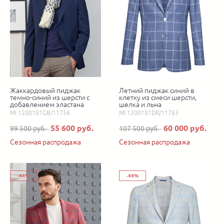
Жаккардовый пиджак
Летний пиджак синий в
темно-синий из шерсти с
клетку из смеси шерсти,
добавлением эластана
шелка и льна
MI 1200181GB/11756
MI 1200181DR/11763
55 600 руб.
60 000 руб.
99 500 руб.
107 500 руб.
Сезонная распродажа
Сезонная распродажа
-44%
-44%