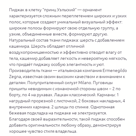
Пиджак в клетку "принц Уэльский" — орнамент
характеризуется сложным переплетением широких и узких
полос, которые создают уникальный визуальный эффект:
широкие полосы формируют свою отдельную группу, а
узкие, объединенные вместе, формируют другую.
Натуральный состав ткани пиджака: шерсть с добавлением
кашемира. Шерсть обладает отличной
воздухопроницаемостью и эффективно отводит влагу от
тела, кашемир добавляет легкость и невероятную мягкость,
что придаёт пиджаку особую элегантность и уют.
Производитель ткани — итальянская компания Ermenegildo
Zegna, известная своим высоким качеством и вниманием к
деталям. Полуприталенный силуэт Milano. Пуговицы
пришиты невидимым с изнаночной стороны швом – 2 по
борту, по 4 на рукавах. Лацкан классический. Карманы: 1
нагрудный прорезной с листочкой, 2 боковых накладных, 4
внутренних кармана. 2 шлицы по спинке. Однотонная
бежевая подкладка на пиджаке не электризуется.
Благодаря своей выразительности, такой пиджак способен
добавить оригинальности любому образу, демонстрируя
хорошее чувство стиля владельца.