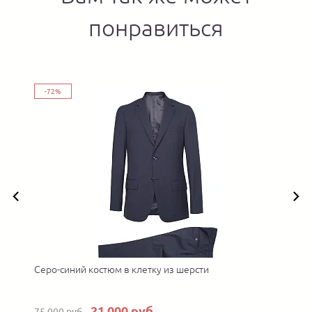
понравиться
-72%
Серо-синий костюм в клетку из шерсти
П
21 000 руб.