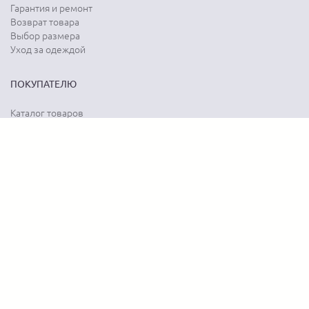
Гарантия и ремонт
Возврат товара
Выбор размера
Уход за одеждой
ПОКУПАТЕЛЮ
Каталог товаров
Акции
Программа лояльности
Карта сайта
Отзывы о магазине
Отзывы о товарах
О КОМПАНИИ
История бренда
Наши контакты
Адреса магазинов
Новости
Вопрос-ответ