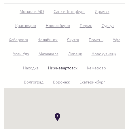
Москва и МО
Санкт-Петербург
Иркутск
Красноярск
Новосибирск
Пермь
Сургут
Хабаровск
Челябинск
Якутск
Тюмень
Уфа
Улан-Удэ
Махачкала
Липецк
Новокузнецк
Находка
Нижневартовск
Кемерово
Волгоград
Воронеж
Екатеринбург