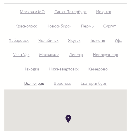
Москва и МО
Санкт-Петербург
Иркутск
Красноярск
Новосибирск
Пермь
Сургут
Хабаровск
Челябинск
Якутск
Тюмень
Уфа
Улан-Удэ
Махачкала
Липецк
Новокузнецк
Находка
Нижневартовск
Кемерово
Волгоград
Воронеж
Екатеринбург