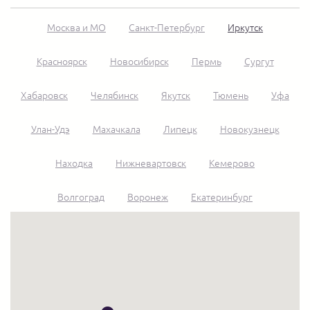
Москва и МО
Санкт-Петербург
Иркутск
Красноярск
Новосибирск
Пермь
Сургут
Хабаровск
Челябинск
Якутск
Тюмень
Уфа
Улан-Удэ
Махачкала
Липецк
Новокузнецк
Находка
Нижневартовск
Кемерово
Волгоград
Воронеж
Екатеринбург