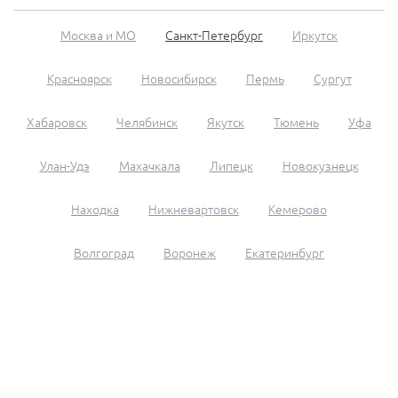
Москва и МО
Санкт-Петербург
Иркутск
Красноярск
Новосибирск
Пермь
Сургут
Хабаровск
Челябинск
Якутск
Тюмень
Уфа
Улан-Удэ
Махачкала
Липецк
Новокузнецк
Находка
Нижневартовск
Кемерово
Волгоград
Воронеж
Екатеринбург