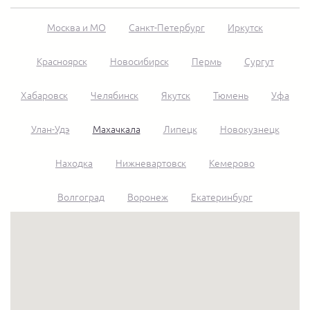
Москва и МО
Санкт-Петербург
Иркутск
Красноярск
Новосибирск
Пермь
Сургут
Хабаровск
Челябинск
Якутск
Тюмень
Уфа
Улан-Удэ
Махачкала
Липецк
Новокузнецк
Находка
Нижневартовск
Кемерово
Волгоград
Воронеж
Екатеринбург