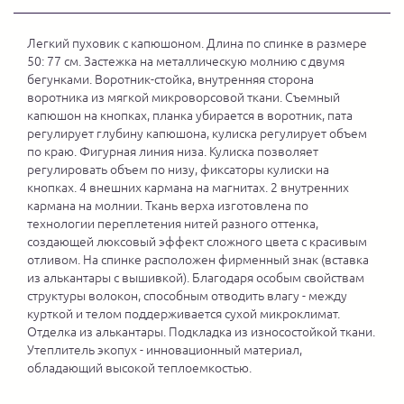
Легкий пуховик с капюшоном. Длина по спинке в размере
50: 77 см. Застежка на металлическую молнию с двумя
бегунками. Воротник-стойка, внутренняя сторона
воротника из мягкой микроворсовой ткани. Съемный
капюшон на кнопках, планка убирается в воротник, пата
регулирует глубину капюшона, кулиска регулирует объем
по краю. Фигурная линия низа. Кулиска позволяет
регулировать объем по низу, фиксаторы кулиски на
кнопках. 4 внешних кармана на магнитах. 2 внутренних
кармана на молнии. Ткань верха изготовлена по
технологии переплетения нитей разного оттенка,
создающей люксовый эффект сложного цвета с красивым
отливом. На спинке расположен фирменный знак (вставка
из алькантары с вышивкой). Благодаря особым свойствам
структуры волокон, способным отводить влагу - между
курткой и телом поддерживается сухой микроклимат.
Отделка из алькантары. Подкладка из износостойкой ткани.
Утеплитель экопух - инновационный материал,
обладающий высокой теплоемкостью.