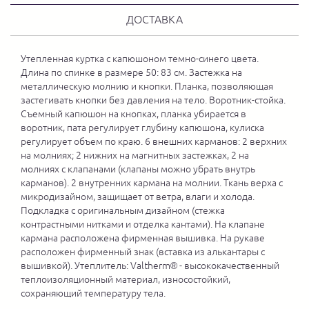
ДОСТАВКА
Утепленная куртка с капюшоном темно-синего цвета.
Длина по спинке в размере 50: 83 см. Застежка на
металлическую молнию и кнопки. Планка, позволяющая
застегивать кнопки без давления на тело. Воротник-стойка.
Съемный капюшон на кнопках, планка убирается в
воротник, пата регулирует глубину капюшона, кулиска
регулирует объем по краю. 6 внешних карманов: 2 верхних
на молниях; 2 нижних на магнитных застежках, 2 на
молниях с клапанами (клапаны можно убрать внутрь
карманов). 2 внутренних кармана на молнии. Ткань верха с
микродизайном, защищает от ветра, влаги и холода.
Подкладка с оригинальным дизайном (стежка
контрастными нитками и отделка кантами). На клапане
кармана расположена фирменная вышивка. На рукаве
расположен фирменный знак (вставка из алькантары с
вышивкой). Утеплитель: Valtherm® - высококачественный
теплоизоляционный материал, износостойкий,
сохраняющий температуру тела.