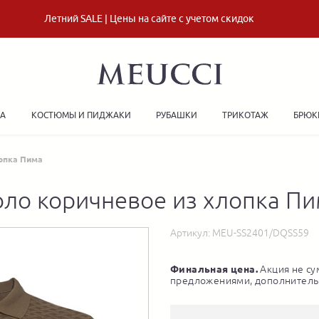
Летний SALE | Цены на сайте с учетом скидок
ДА
КОСТЮМЫ И ПИДЖАКИ
РУБАШКИ
ТРИКОТАЖ
БРЮК
опка Пима
ло коричневое из хлопка П
Артикул:
MEU-SS2401/DQSS59
Финальная цена.
Акция не су
предложениями, дополнитель