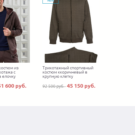
NEW
костюм из
Трикотажный спортивный
котажа с
костюм ккоричневый в
в елочку
крупную клетку
51 600 руб.
45 150 руб.
92 500 руб.