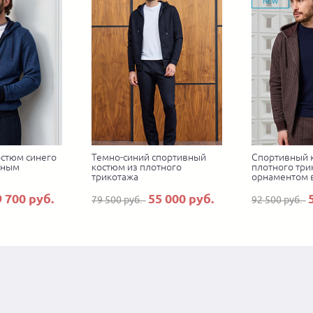
NEW
стюм синего
Темно-синий спортивный
Спортивный 
зным
костюм из плотного
плотного три
трикотажа
орнаментом 
9 700 руб.
55 000 руб.
79 500 руб.
92 500 руб.