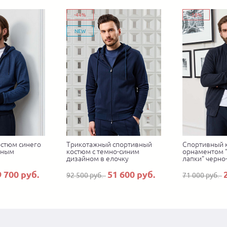
-44%
-58%
NEW
стюм синего
Трикотажный спортивный
Спортивный 
зным
костюм с темно-синим
орнаментом 
дизайном в елочку
лапки" черно
9 700 руб.
51 600 руб.
92 500 руб.
71 000 руб.