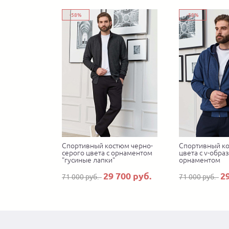
-58%
-58%
Спортивный костюм черно-
Спортивный ко
серого цвета с орнаментом
цвета с v-обра
"гусиные лапки"
орнаментом
29 700 руб.
2
71 000 руб.
71 000 руб.