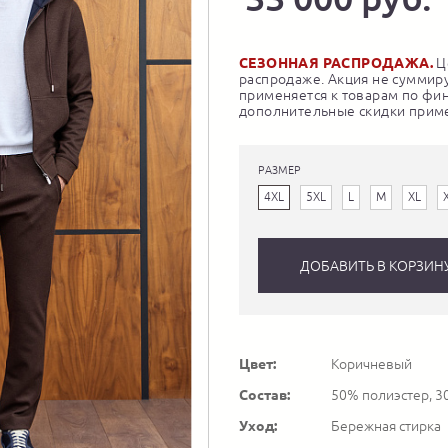
СЕЗОННАЯ РАСПРОДАЖА.
Це
распродаже. Акция не суммиру
применяется к товарам по фи
дополнительные скидки приме
РАЗМЕР
4XL
5XL
L
M
XL
ДОБАВИТЬ В КОРЗИН
Цвет:
Коричневый
Состав:
50% полиэстер, 3
Уход:
Бережная стирка