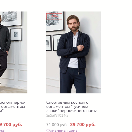
-58%
остюм черно-
Спортивный костюм с
 с орнаментом
орнаментом "гусиные
и"
лапки" черно-синего цвета
SpSuW1024-5
9 700 руб.
29 700 руб.
71 000 руб.
на
Финальная цена