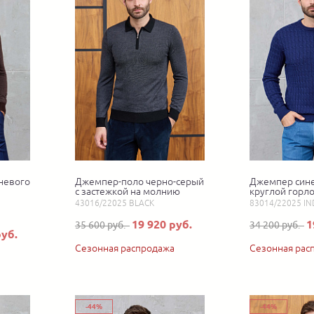
невого
Джемпер-поло черно-серый
Джемпер сине
с застежкой на молнию
круглой горл
43016/22025 BLACK
83014/22025 IN
19 920 руб.
1
35 600 руб.
34 200 руб.
руб.
Сезонная распродажа
Сезонная рас
-44%
-44%