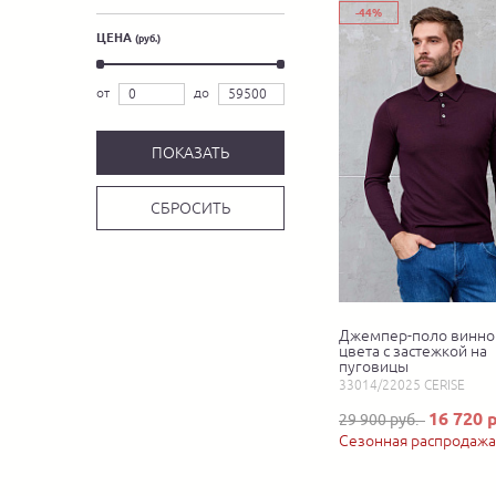
-44%
ЦЕНА
(руб.)
от
до
Джемпер-поло винно
цвета с застежкой на
пуговицы
33014/22025 CERISE
16 720 
29 900 руб.
Сезонная распродажа