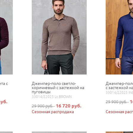
та с
Джемпер-поло светло-
Джемпер-поло
коричневый с застежкой на
с застежкой н
пуговицы
33014/22025 IN
33014/22025 Lt.BROWN
руб.
1
29 900 руб.
16 720 руб.
29 900 руб.
Сезонная распродажа
Сезонная рас