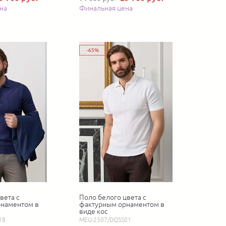
на
Финальная цена
-65%
вета с
Поло белого цвета с
рнаментом в
фактурным орнаментом в
виде кос
18
MEU-2507/DQSS01