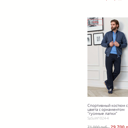
-58%
Спортивный костюм с
цвета с орнаментом
"гусиные лапки"
SpSuW1024-4
29 700 
71 000 руб.