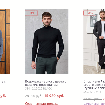
-44%
-58%
та с
Водолазка черного цвета с
Спортивный к
высоким воротником
серого цвета
"гусиные лапк
53016/22025 BLACK
SpSuW1024-6
руб.
15 920 руб.
28 500 руб.
2
71 000 руб.
Сезонная распродажа
Финальная це