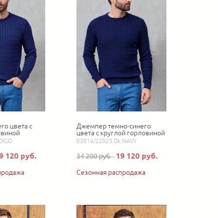
го цвета с
Джемпер темно-синего
овиной
цвета с круглой горловиной
DIGO
83014/22025 Dk.NAVY
9 120 руб.
19 120 руб.
34 200 руб.
продажа
Сезонная распродажа
-44%