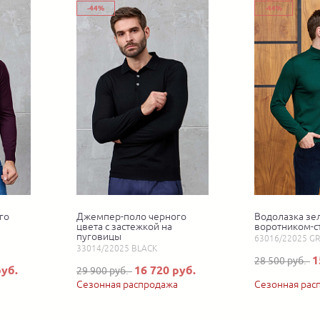
-44%
-44%
го
Джемпер-поло черного
Водолазка зел
цвета с застежкой на
воротником-с
пуговицы
63016/22025 G
33014/22025 BLACK
1
28 500 руб.
руб.
16 720 руб.
29 900 руб.
Сезонная распродажа
Сезонная рас