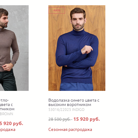
-44%
тло-
Водолазка синего цвета с
вета с
высоким воротником
отником
53016/22025 INDIGO
t.BROWN
15 920 руб.
28 500 руб.
5 920 руб.
продажа
Сезонная распродажа