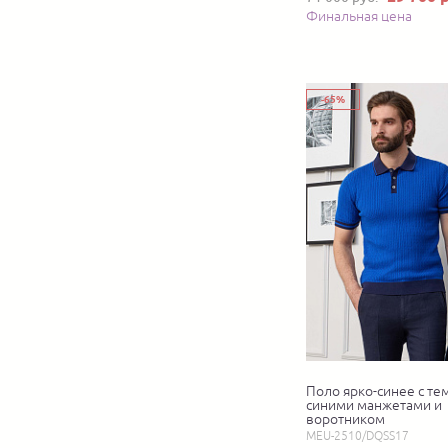
Финальная цена
-65%
Поло ярко-синее с те
синими манжетами и
воротником
MEU-2510/DQSS17