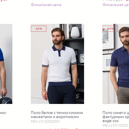
Финальная цена
Финальная це
-65%
-65%
мно-
Поло белое с темно-синими
Поло синего ц
манжетами и воротником
фактурным о
виде кос
MEU-2510/DQSS01
MEU-2507/DQSS