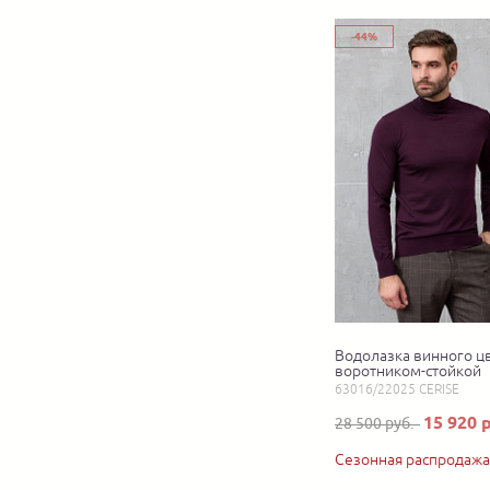
-44%
Водолазка винного цв
воротником-стойкой
63016/22025 CERISE
15 920 
28 500 руб.
Сезонная распродажа