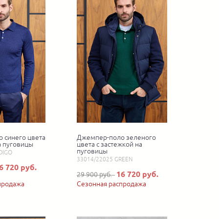
 синего цвета
Джемпер-поло зеленого
а пуговицы
цвета с застежкой на
пуговицы
DIGO
33014/22025 GREEN
6 720 руб.
16 720 руб.
29 900 руб.
продажа
Сезонная распродажа