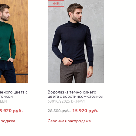
-44%
еного цвета с
Водолазка темно-синего
тойкой
цвета с воротником-стойкой
REEN
63016/22025 Dk.NAVY
5 920 руб.
15 920 руб.
28 500 руб.
продажа
Сезонная распродажа