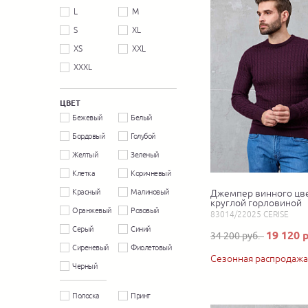
L
M
S
XL
XS
XXL
XXXL
ЦВЕТ
Бежевый
Белый
Бордовый
Голубой
Желтый
Зеленый
Клетка
Коричневый
Красный
Малиновый
Джемпер винного цве
круглой горловиной
Оранжевый
Розовый
83014/22025 CERISE
Серый
Синий
19 120 
34 200 руб.
Сиреневый
Фиолетовый
Сезонная распродажа
Черный
Полоска
Принт