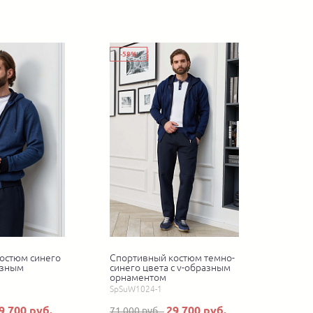
-58%
остюм синего
Спортивный костюм темно-
азным
синего цвета с v-образным
орнаментом
SpSuW1024-1
9 700 руб.
29 700 руб.
71 000 руб.