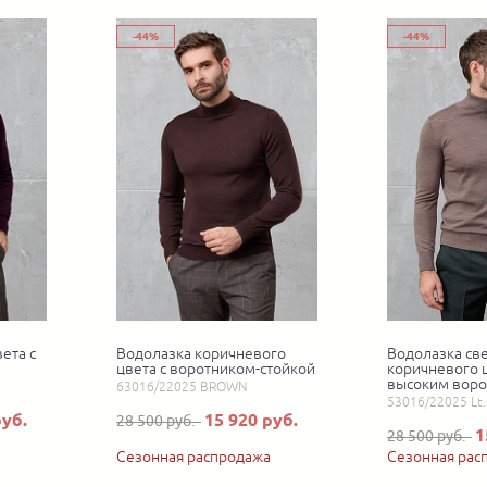
-44%
-44%
ета с
Водолазка коричневого
Водолазка све
цвета с воротником-стойкой
коричневого ц
высоким вор
63016/22025 BROWN
53016/22025 L
руб.
15 920 руб.
28 500 руб.
1
28 500 руб.
Сезонная распродажа
Сезонная рас