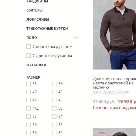
КАРДИГАНЫ
СВИТЕРЫ
ЛОНГСЛИВЫ
ТРИКОТАЖНЫЕ КУРТКИ
ПОЛО
С коротким рукавом
С длинным рукавом
ФУТБОЛКИ
РАЗМЕР
Джемпер-поло корич
цвета с застежкой на
38
3XL
молнию
40
42
43016/22025 BROWN
46
48
19 920 
35 600 руб.
Сезонная распродажа
4XL
50
52
54
56
58
5XL
60
-44%