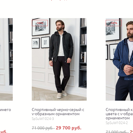
-58%
-58%
инего
Спортивный черно-серый с
Спортивный к
v-образным орнаментом
цвета с v-обр
орнаментом
SpSuW1024-3
SpSuW1024-2
29 700 руб.
71 000 руб.
руб.
2
71 000 руб.