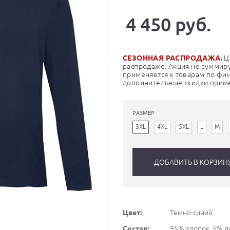
4 450 руб.
СЕЗОННАЯ РАСПРОДАЖА.
Це
распродаже. Акция не суммиру
применяется к товарам по фи
дополнительные скидки приме
РАЗМЕР
3XL
4XL
5XL
L
M
ДОБАВИТЬ В КОРЗИН
Цвет:
Темно-синий
Состав:
95% хлопок, 5% л