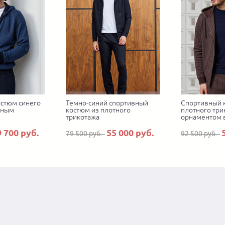
стюм синего
Темно-синий спортивный
Спортивный 
зным
костюм из плотного
плотного три
трикотажа
орнаментом 
9 700 руб.
55 000 руб.
79 500 руб.
92 500 руб.