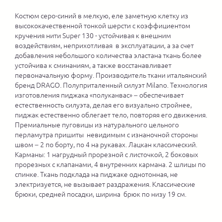
Костюм серо-синий в мелкую, еле заметную клетку из
высококачественной тонкой шерсти с коэффициентом
кручения нити Super 130 - устойчивая к внешним
воздействиям, неприхотливая в эксплуатации, а за счет
добавления небольшого количества эластана ткань более
устойчива к сминаниям, а также восстанавливает
первоначальную форму. Производитель ткани итальянский
бренд DRAGO. Полуприталенный силуэт Milano. Технология
изготовления пиджака «полуканвас» – обеспечивает
естественность силуэта, делая его визуально стройнее,
пиджак естественно облегает тело, повторяя его движения.
Премиальные пуговицы из натурального цельного
перламутра пришиты невидимым с изнаночной стороны
швом – 2 по борту, по 4 на рукавах. Лацкан классический.
Карманы: 1 нагрудный прорезной с листочкой, 2 боковых
прорезных с клапанами, 4 внутренних кармана. 2 шлицы по
спинке. Ткань подклада на пиджаке однотонная, не
электризуется, не вызывает раздражения. Классические
брюки, средней посадки, ширина брюк по низу 19 см.