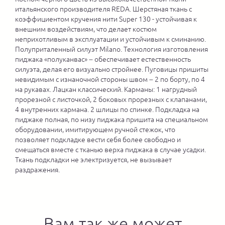
итальянского производителя REDA. Шерстяная ткань с
коэффициентом кручения нити Super 130 - устойчивая к
внешним воздействиям, что делает костюм
неприхотливым в эксплуатации и устойчивым к сминанию.
Полуприталенный силуэт Milano. Технология изготовления
пиджака «полуканвас» – обеспечивает естественность
силуэта, делая его визуально стройнее. Пуговицы пришиты
невидимым с изнаночной стороны швом – 2 по борту, по 4
на рукавах. Лацкан классический. Карманы: 1 нагрудный
прорезной с листочкой, 2 боковых прорезных с клапанами,
4 внутренних кармана. 2 шлицы по спинке. Подкладка на
пиджаке полная, по низу пиджака пришита на специальном
оборудовании, имитирующем ручной стежок, что
позволяет подкладке вести себя более свободно и
смещаться вместе с тканью верха пиджака в случае усадки.
Ткань подкладки не электризуется, не вызывает
раздражения.
Вам так же может