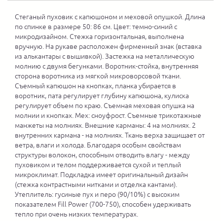
Стеганый пуховик с капюшоном и меховой опушкой. Длина
по спинке в размере 50: 86 см. Цвет: темно-синий с
микродизайном. Стежка горизонтальная, выполнена
вручную. На рукаве расположен фирменный знак (вставка
из алькантары с вышивкой). Застежка на металлическую
молнию с двумя бегунками. Воротник-стойка, внутренняя
сторона воротника из мягкой микроворсовой ткани.
Съемный капюшон на кнопках, планка убирается в
воротник, пата регулирует глубину капюшона, кулиска
регулирует объем по краю. Съемная меховая опушка на
молнии и кнопках. Мех: сноуфрост. Съемные трикотажные
манжеты на молниях. Внешние карманы: 4 на молниях. 2
внутренних кармана - на молниях. Ткань верха защищает от
ветра, влаги и холода. Благодаря особым свойствам
структуры волокон, способным отводить влагу - между
пуховиком и телом поддерживается сухой и теплый
микроклимат. Подкладка имеет оригинальный дизайн
(стежка контрастными нитками и отделка кантами).
Утеплитель: гусиные пух и перо (90/10%) с высоким
показателем Fill Power (700-750), способен удерживать
тепло при очень низких температурах.