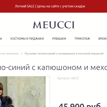
Летний SALE | Цены на сайте с учетом скидок
ДА
КОСТЮМЫ И ПИДЖАКИ
РУБАШКИ
ТРИКОТАЖ
БРЮК
ние пуховики
Пуховик темно-синий с капюшоном и меховой опушкой
но-синий с капюшоном и мех
Артикул:
6622
45 900 руб.