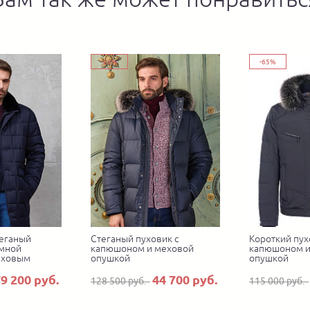
-65%
-65%
еганый
Стеганый пуховик с
Короткий пух
емной
капюшоном и меховой
капюшоном и
еховым
опушкой
опушкой
9 200 руб.
44 700 руб.
128 500 руб.
115 000 руб.