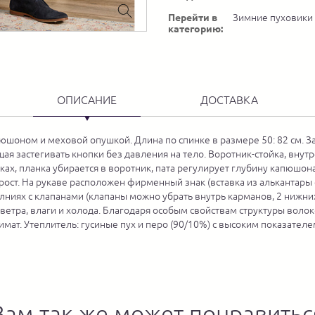
Перейти в
Зимние пуховики
категорию:
ОПИСАНИЕ
ДОСТАВКА
юшоном и меховой опушкой. Длина по спинке в размере 50: 82 см. 
ая застегивать кнопки без давления на тело. Воротник-стойка, внут
х, планка убирается в воротник, пата регулирует глубину капюшона
рост. На рукаве расположен фирменный знак (вставка из алькантары
ниях с клапанами (клапаны можно убрать внутрь карманов, 2 нижних
 ветра, влаги и холода. Благодаря особым свойствам структуры воло
ат. Утеплитель: гусиные пух и перо (90/10%) с высоким показателем 
Вам так же может понравитьс