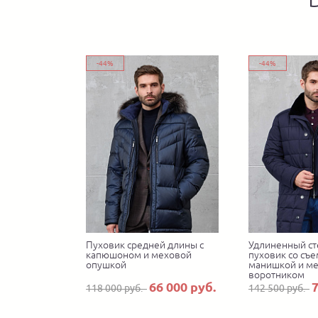
-44%
-44%
Пуховик средней длины с
Удлиненный ст
капюшоном и меховой
пуховик со съ
опушкой
манишкой и м
воротником
66 000 руб.
7
118 000 руб.
142 500 руб.