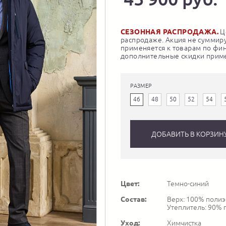
СЕЗОННАЯ РАСПРОДАЖА.
Це
распродаже. Акция не суммиру
применяется к товарам по фи
дополнительные скидки приме
РАЗМЕР
46
48
50
52
54
ДОБАВИТЬ В КОРЗИН
Цвет:
Темно-синий
Состав:
Верх: 100% полиэс
Утеплитель: 90% п
Уход:
Химчистка