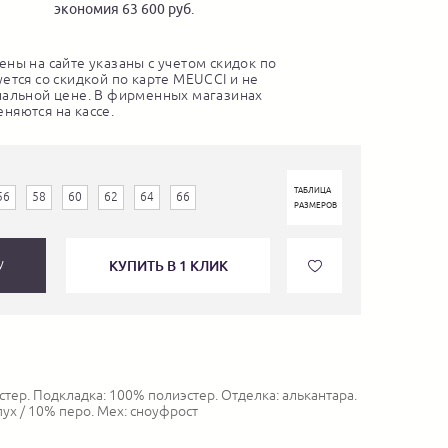
экономия 63 600 руб.
ны на сайте указаны с учетом скидок по
ется со скидкой по карте MEUCCI и не
нальной цене. В фирменных магазинах
няются на кассе.
ТАБЛИЦА
56
58
60
62
64
66
РАЗМЕРОВ
КУПИТЬ В 1 КЛИК
У
тер. Подкладка: 100% полиэстер. Отделка: алькантара.
ух / 10% перо. Мех: сноуфрост