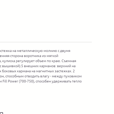
Застежка на металлическую молнию с двумя
ренняя сторона воротника из мягкой
, кулиска регулирует объем по краю. Съемная
 с вышивкой).5 внешних карманов: верхний на
 боковых кармана на магнитных застежках. 2
кон, способным отводить влагу - между пуховиком
Fill Power (700-750), способен удерживать тепло
я