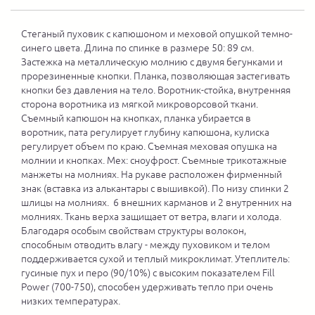
Стеганый пуховик с капюшоном и меховой опушкой темно-
синего цвета. Длина по спинке в размере 50: 89 см.
Застежка на металлическую молнию с двумя бегунками и
прорезиненные кнопки. Планка, позволяющая застегивать
кнопки без давления на тело. Воротник-стойка, внутренняя
сторона воротника из мягкой микроворсовой ткани.
Съемный капюшон на кнопках, планка убирается в
воротник, пата регулирует глубину капюшона, кулиска
регулирует объем по краю. Съемная меховая опушка на
молнии и кнопках. Мех: сноуфрост. Съемные трикотажные
манжеты на молниях. На рукаве расположен фирменный
знак (вставка из алькантары с вышивкой). По низу спинки 2
шлицы на молниях. 6 внешних карманов и 2 внутренних на
молниях. Ткань верха защищает от ветра, влаги и холода.
Благодаря особым свойствам структуры волокон,
способным отводить влагу - между пуховиком и телом
поддерживается сухой и теплый микроклимат. Утеплитель:
гусиные пух и перо (90/10%) с высоким показателем Fill
Power (700-750), способен удерживать тепло при очень
низких температурах.