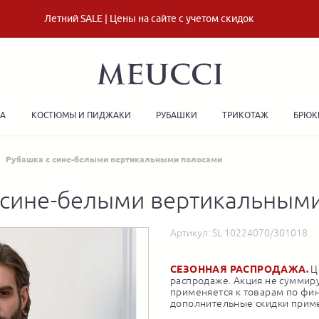
Летний SALE | Цены на сайте с учетом скидок
ДА
КОСТЮМЫ И ПИДЖАКИ
РУБАШКИ
ТРИКОТАЖ
БРЮК
Рубашка с сине-белыми вертикальными полосами
 сине-белыми вертикальным
Артикул:
SL 10224070/301018
СЕЗОННАЯ РАСПРОДАЖА.
Це
распродаже. Акция не суммиру
применяется к товарам по фи
дополнительные скидки приме