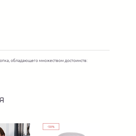
лопка, обладающего множеством достоинств:
я
-58%