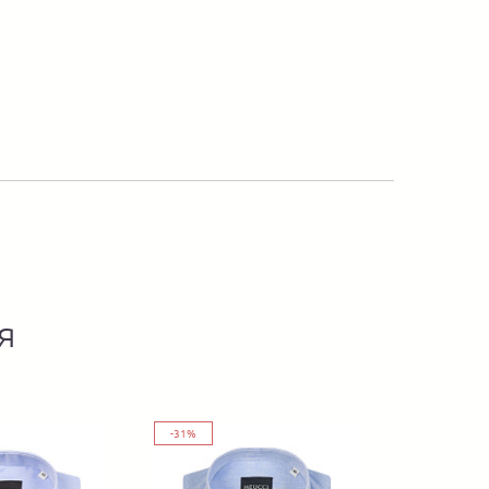
я
-31%