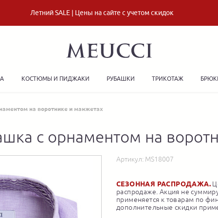
Летний SALE | Цены на сайте с учетом скидок
ДА
КОСТЮМЫ И ПИДЖАКИ
РУБАШКИ
ТРИКОТАЖ
БРЮК
наментом на воротнике и манжетах
ашка с орнаментом на воротн
Артикул:
MS18007
СЕЗОННАЯ РАСПРОДАЖА.
Це
распродаже. Акция не суммиру
применяется к товарам по фи
дополнительные скидки приме