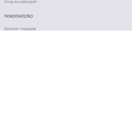
Уход за одеждой
ПОКУПАТЕЛЮ
Каталог товаров
Акции
Программа лояльности
Карта сайта
Отзывы о магазине
Отзывы о товарах
О КОМПАНИИ
История бренда
Наши контакты
Адреса магазинов
Новости
Вопрос-ответ
Документы
Вакансии