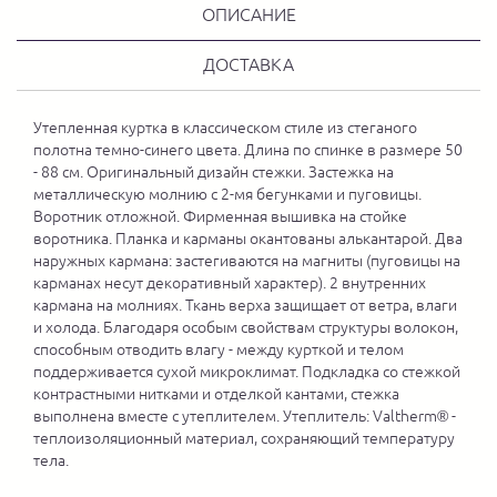
ОПИСАНИЕ
ДОСТАВКА
Утепленная куртка в классическом стиле из стеганого
полотна темно-синего цвета. Длина по спинке в размере 50
- 88 см. Оригинальный дизайн стежки. Застежка на
металлическую молнию с 2-мя бегунками и пуговицы.
Воротник отложной. Фирменная вышивка на стойке
воротника. Планка и карманы окантованы алькантарой. Два
наружных кармана: застегиваются на магниты (пуговицы на
карманах несут декоративный характер). 2 внутренних
кармана на молниях. Ткань верха защищает от ветра, влаги
и холода. Благодаря особым свойствам структуры волокон,
способным отводить влагу - между курткой и телом
поддерживается сухой микроклимат. Подкладка со стежкой
контрастными нитками и отделкой кантами, стежка
выполнена вместе с утеплителем. Утеплитель: Valtherm® -
теплоизоляционный материал, сохраняющий температуру
тела.