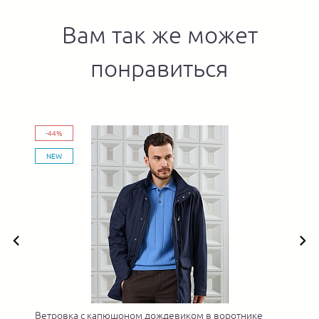
Вам так же может
понравиться
-44%
NEW
Ветровка с капюшоном дождевиком в воротнике
У