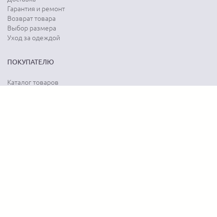
Гарантия и ремонт
Возврат товара
Выбор размера
Уход за одеждой
ПОКУПАТЕЛЮ
Каталог товаров
Акции
Программа лояльности
Карта сайта
Отзывы о магазине
Отзывы о товарах
О КОМПАНИИ
История бренда
Наши контакты
Адреса магазинов
Новости
Вопрос-ответ