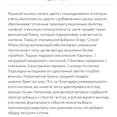
Мужской костюм синего цвета с микродизайном в мелкую
клетку выполнен из шерсти с добавлением шелка. Шерсть
обеспечивает отличные терморегуляционные свойства,
комфорт и высокую износостойкость, шелк придает ткани
деликатный блеск, который подчеркивает элегантность
костюма. Ткань от итальянской фабрики Drago. Силуэт
Milano (полуприталенный) обеспечивает умеренное
прилегание к телу, делая фигуру визуально более
стройной. Лацкан пиджака классический. Карманы: 1
нагрудный прорезной с листочкой, 2 боковых прорезных с
клапанами; 4 внутренних кармана. 2 шлицы по спинке.
Подкладка на пиджаке из однотонной светло-голубой
вискозы. Классические брюки, средней посадки,
ширина брюк по низу 19,5 см. Благодаря универсальности
этого костюма, вы можете легко адаптировать его под
разные случаи. Например, для деловой встречи подберите
строгую рубашку и строгий галстук, а для вечернего выхода
или менее формального события можно выбрать
трикотажную водолазку или джемпер-поло, что добавит
образу легкости и стиля.