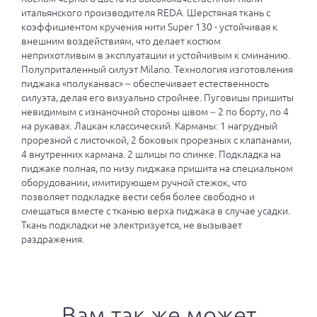
итальянского производителя REDA. Шерстяная ткань с
коэффициентом кручения нити Super 130 - устойчивая к
внешним воздействиям, что делает костюм
неприхотливым в эксплуатации и устойчивым к сминанию.
Полуприталенный силуэт Milano. Технология изготовления
пиджака «полуканвас» – обеспечивает естественность
силуэта, делая его визуально стройнее. Пуговицы пришиты
невидимым с изнаночной стороны швом – 2 по борту, по 4
на рукавах. Лацкан классический. Карманы: 1 нагрудный
прорезной с листочкой, 2 боковых прорезных с клапанами,
4 внутренних кармана. 2 шлицы по спинке. Подкладка на
пиджаке полная, по низу пиджака пришита на специальном
оборудовании, имитирующем ручной стежок, что
позволяет подкладке вести себя более свободно и
смещаться вместе с тканью верха пиджака в случае усадки.
Ткань подкладки не электризуется, не вызывает
раздражения.
Вам так же может