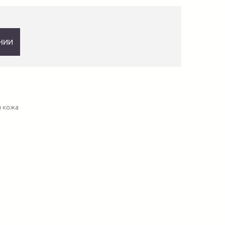
НИИ
я кожа