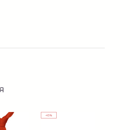
я
-45%