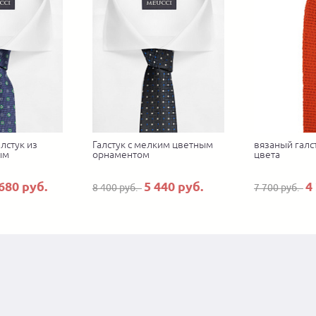
лстук из
Галстук с мелким цветным
вязаный галс
ым
орнаментом
цвета
680 руб.
5 440 руб.
4
8 400 руб.
7 700 руб.