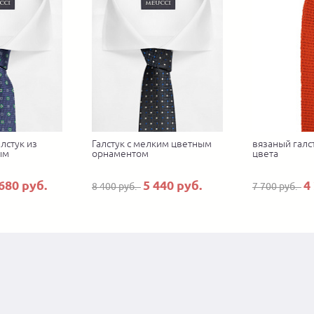
лстук из
Галстук с мелким цветным
вязаный галс
ым
орнаментом
цвета
680 руб.
5 440 руб.
4
8 400 руб.
7 700 руб.