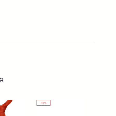
я
-45%