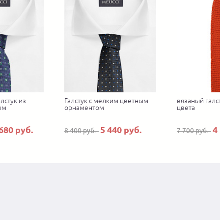
лстук из
Галстук с мелким цветным
вязаный галс
ым
орнаментом
цвета
680 руб.
5 440 руб.
4
8 400 руб.
7 700 руб.