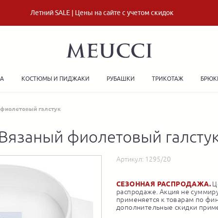
Летний SALE | Цены на сайте с учетом скидок
ДА
КОСТЮМЫ И ПИДЖАКИ
РУБАШКИ
ТРИКОТАЖ
БРЮК
 фиолетовый галстук
Вязаный фиолетовый галсту
Артикул:
1295/20
СЕЗОННАЯ РАСПРОДАЖА.
Це
распродаже. Акция не суммиру
применяется к товарам по фи
дополнительные скидки приме