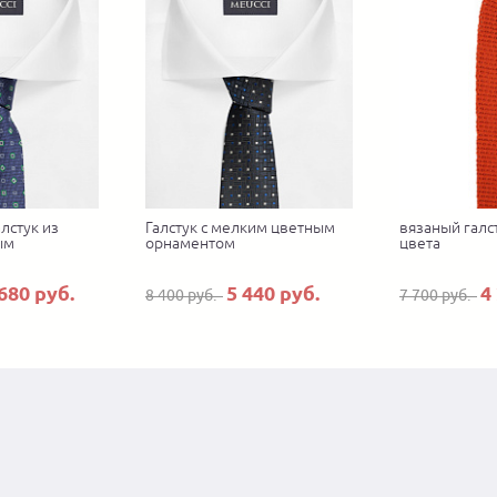
лстук из
Галстук с мелким цветным
вязаный галс
ым
орнаментом
цвета
680 руб.
5 440 руб.
4
8 400 руб.
7 700 руб.