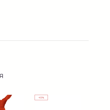
я
-45%