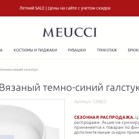
Летний SALE | Цены на сайте с учетом скидок
ДА
КОСТЮМЫ И ПИДЖАКИ
РУБАШКИ
ТРИКОТАЖ
БРЮК
темно-синий галстук
Вязаный темно-синий галсту
Артикул:
1208/2
СЕЗОННАЯ РАСПРОДАЖА.
Це
распродаже. Акция не суммиру
применяется к товарам по фи
дополнительные скидки приме