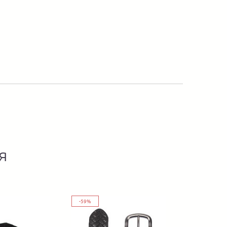
я
-59%