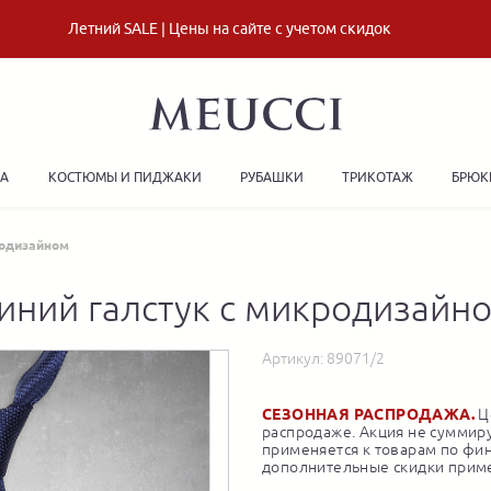
Летний SALE | Цены на сайте с учетом скидок
ДА
КОСТЮМЫ И ПИДЖАКИ
РУБАШКИ
ТРИКОТАЖ
БРЮК
родизайном
иний галстук с микродизайн
Артикул:
89071/2
СЕЗОННАЯ РАСПРОДАЖА.
Це
распродаже. Акция не суммиру
применяется к товарам по фи
дополнительные скидки приме