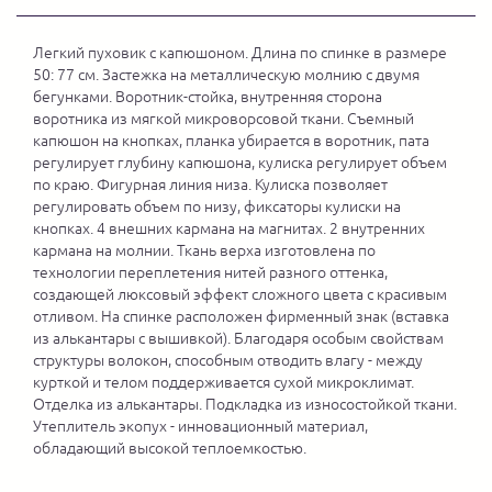
Легкий пуховик с капюшоном. Длина по спинке в размере
50: 77 см. Застежка на металлическую молнию с двумя
бегунками. Воротник-стойка, внутренняя сторона
воротника из мягкой микроворсовой ткани. Съемный
капюшон на кнопках, планка убирается в воротник, пата
регулирует глубину капюшона, кулиска регулирует объем
по краю. Фигурная линия низа. Кулиска позволяет
регулировать объем по низу, фиксаторы кулиски на
кнопках. 4 внешних кармана на магнитах. 2 внутренних
кармана на молнии. Ткань верха изготовлена по
технологии переплетения нитей разного оттенка,
создающей люксовый эффект сложного цвета с красивым
отливом. На спинке расположен фирменный знак (вставка
из алькантары с вышивкой). Благодаря особым свойствам
структуры волокон, способным отводить влагу - между
курткой и телом поддерживается сухой микроклимат.
Отделка из алькантары. Подкладка из износостойкой ткани.
Утеплитель экопух - инновационный материал,
обладающий высокой теплоемкостью.