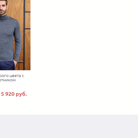
рого цвета с
отником
15 920 руб.