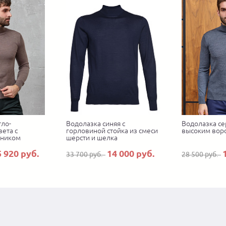
тло-
Водолазка синяя с
Водолазка се
ета с
горловиной стойка из смеси
высоким вор
тником
шерсти и шелка
5 920 руб.
14 000 руб.
33 700 руб.
28 500 руб.