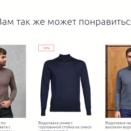
Вам так же может понравитьс
-58%
-44%
тло-
Водолазка синяя с
Водолазка се
ета с
горловиной стойка из смеси
высоким вор