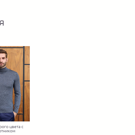
я
рого цвета с
отником