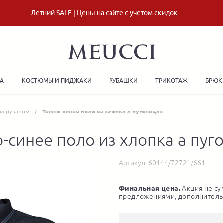
Летний SALE | Цены на сайте с учетом скидок
ДА
КОСТЮМЫ И ПИДЖАКИ
РУБАШКИ
ТРИКОТАЖ
БРЮК
им рукавом
Темно-синее поло из хлопка а пуговицах
-синее поло из хлопка а пуг
Артикул:
60144/72721/661
Финальная цена.
Акция не су
предложениями, дополнитель