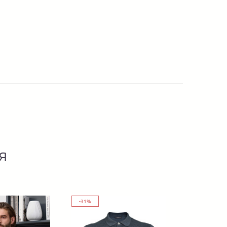
я
-31%