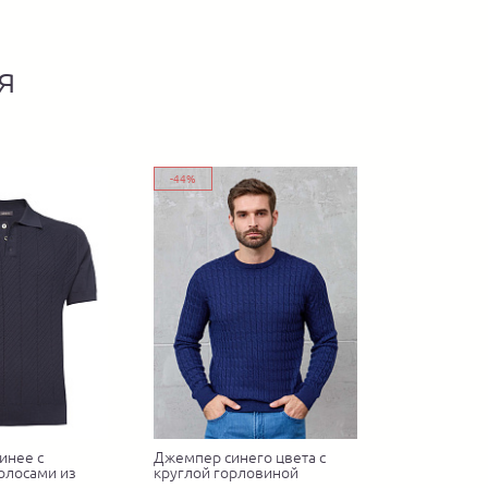
я
-44%
инее с
Джемпер синего цвета с
олосами из
круглой горловиной