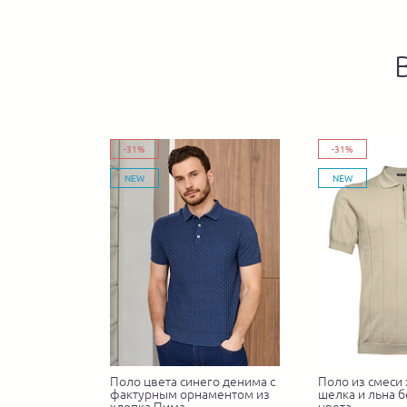
-31%
-31%
NEW
NEW
Поло цвета синего денима с
Поло из смеси 
фактурным орнаментом из
шелка и льна 