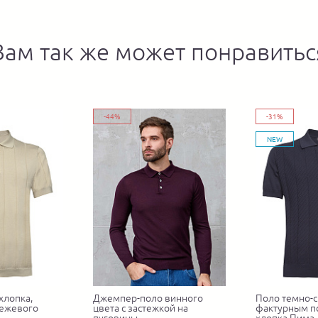
Вам так же может понравитьс
-44%
-31%
NEW
хлопка,
Джемпер-поло винного
Поло темно-с
бежевого
цвета с застежкой на
фактурным п