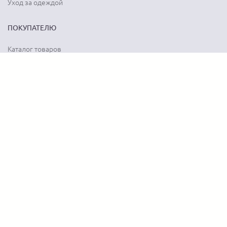
Уход за одеждой
ПОКУПАТЕЛЮ
Каталог товаров
Акции
Программа лояльности
Карта сайта
Отзывы о магазине
Отзывы о товарах
О КОМПАНИИ
История бренда
Наши контакты
Адреса магазинов
Новости
Вопрос-ответ
Документы
Вакансии